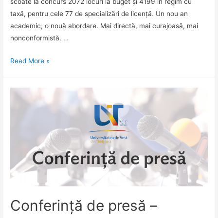
scoate la concurs 2072 locuri la buget și 4199 în regim cu
taxă, pentru cele 77 de specializări de licență. Un nou an
academic, o nouă abordare. Mai directă, mai curajoasă, mai
nonconformistă. …
Become
Read More »
your
best…
la
Vest.
Luni
se
dă
startul
admiterii
la
UVT
Conferință de presă –