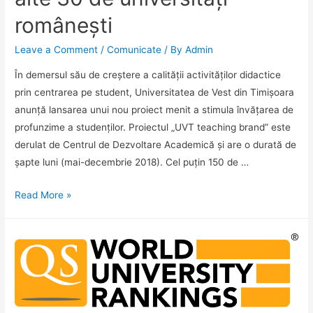
românești
Leave a Comment
/
Comunicate
/ By
Admin
În demersul său de creștere a calității activităților didactice
prin centrarea pe student, Universitatea de Vest din Timișoara
anunță lansarea unui nou proiect menit a stimula învățarea de
profunzime a studenților. Proiectul „UVT teaching brand” este
derulat de Centrul de Dezvoltare Academică și are o durată de
șapte luni (mai-decembrie 2018). Cel puțin 150 de …
La
Read More »
UVT
se
stimulează
învățarea
de
profunzime