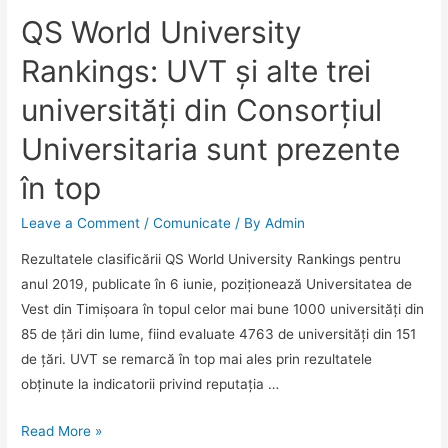
a
QS World University
studenților.
Se
Rankings: UVT și alte trei
dorește
universități din Consorțiul
ca
modelul
Universitaria sunt prezente
să
în top
fie
transmis
Leave a Comment
/
Comunicate
/ By
Admin
și
în
Rezultatele clasificării QS World University Rankings pentru
alte
anul 2019, publicate în 6 iunie, poziționează Universitatea de
30
Vest din Timișoara în topul celor mai bune 1000 universități din
de
85 de țări din lume, fiind evaluate 4763 de universități din 151
universități
de țări. UVT se remarcă în top mai ales prin rezultatele
românești
obținute la indicatorii privind reputația …
QS
Read More »