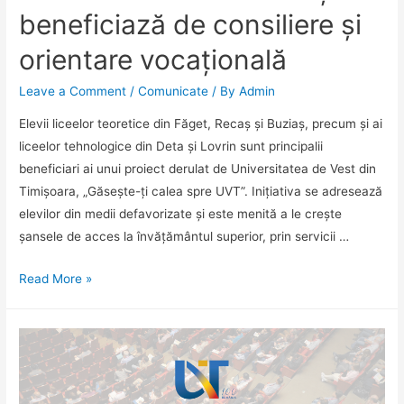
beneficiază de consiliere și
orientare vocațională
Leave a Comment
/
Comunicate
/ By
Admin
Elevii liceelor teoretice din Făget, Recaș și Buziaș, precum și ai
liceelor tehnologice din Deta și Lovrin sunt principalii
beneficiari ai unui proiect derulat de Universitatea de Vest din
Timișoara, „Găsește-ți calea spre UVT”. Inițiativa se adresează
elevilor din medii defavorizate și este menită a le crește
șansele de acces la învățământul superior, prin servicii …
„Găsește-
Read More »
ți
calea
spre
UVT”.
Elevii