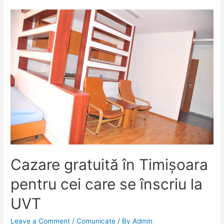
presă
–
„Industry
–
Entrepreneurship:
Road
to
success.
Triangle
education
–
business
–
Cazare gratuită în Timișoara
local
pentru cei care se înscriu la
government”
UVT
Leave a Comment
/
Comunicate
/ By
Admin