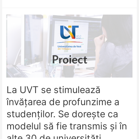
și
piața
muncii”
La UVT se stimulează
învățarea de profunzime a
studenților. Se dorește ca
modelul să fie transmis și în
alte 30 de universități