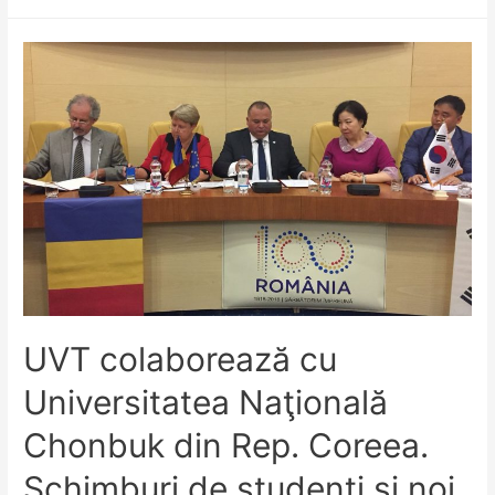
World
University
Rankings:
UVT
și
alte
trei
universități
din
Consorțiul
Universitaria
sunt
prezente
UVT colaborează cu
în
Universitatea Naţională
top
Chonbuk din Rep. Coreea.
Schimburi de studenți și noi