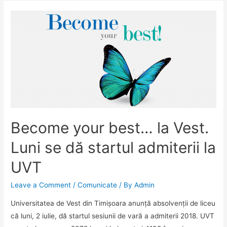
vietii
in
Timisoara.
Maine,
ora
10.00
Become your best… la Vest.
Luni se dă startul admiterii la
UVT
Leave a Comment
/
Comunicate
/ By
Admin
Universitatea de Vest din Timișoara anunță absolvenții de liceu
că luni, 2 iulie, dă startul sesiunii de vară a admiterii 2018. UVT