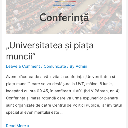
din
cinci
licee
timișene
beneficiază
de
„Universitatea și piața
consiliere
și
muncii”
orientare
Leave a Comment
/
Comunicate
/ By
Admin
vocațională
Avem plăcerea de a vă invita la conferința „Universitatea și
piața muncii”, care se va desfășura la UVT, mâine, 8 iunie,
începând cu ora 09.45, în amfiteatrul A01 (bd.V Pârvan, nr. 4).
Conferința și masa rotundă care va urma expunerilor plenare
sunt organizate de către Centrul de Politici Publice, iar invitatul
special al evenimentului este …
„Universitatea
Read More »