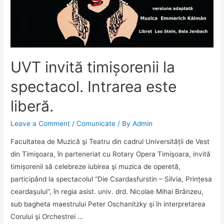
UVT
UVT invită timișorenii la
spectacol. Intrarea este
liberă.
Leave a Comment
/
Comunicate
/ By
Admin
Facultatea de Muzică şi Teatru din cadrul Universității de Vest
din Timişoara, în parteneriat cu Rotary Opera Timişoara, invită
timișorenii să celebreze iubirea şi muzica de operetă,
participând la spectacolul “Die Csardasfurstin – Silvia, Prințesa
ceardaşului”, în regia asist. univ. drd. Nicolae Mihai Brânzeu,
sub bagheta maestrului Peter Oschanitzky şi în interpretarea
Corului şi Orchestrei …