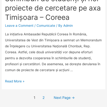
proiecte de cercetare pe axa
Timișoara – Coreea
Leave a Comment
/
Comunicate
/ By
Admin
La inițiativa Ambasadei Republicii Coreea în România,
Universitatea de Vest din Timișoara a semnat un Memorandum
de Înţelegere cu Universitatea Naţională Chonbuk, Rep.
Coreea. Astfel, cele două universități vor depune eforturi
pentru a dezvolta cooperarea în schimburile de studenți,
profesori și cercetători. De asemenea, se dorește derularea în
comun de proiecte de cercetare și acțiuni …
UVT
Read More »
colaborează
cu
Posts
1
2
Next Page
→
Universitatea
navigation
Naţională