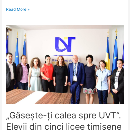
UVT
Read More »
invită
timișorenii
la
spectacol.
Intrarea
este
liberă.
„Găsește-ți calea spre UVT”.
Elevii din cinci licee timișene