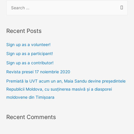
S
Chonbuk
e
din
Rep.
a
Coreea.
r
Recent Posts
Schimburi
c
de
h
Sign up as a volunteer!
studenți
f
Sign up as a participant!
și
o
Sign up as a contributor!
noi
r
Revista presei 17 noiembrie 2020
proiecte
:
de
Premiată la UVT acum un an, Maia Sandu devine președintele
cercetare
Republicii Moldova, cu susținerea masivă și a diasporei
pe
moldovene din Timișoara
axa
Timișoara
Recent Comments
–
Coreea