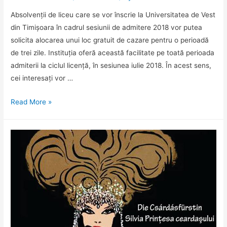
Absolvenții de liceu care se vor înscrie la Universitatea de Vest
din Timișoara în cadrul sesiunii de admitere 2018 vor putea
solicita alocarea unui loc gratuit de cazare pentru o perioadă
de trei zile. Instituția oferă această facilitate pe toată perioada
admiterii la ciclul licență, în sesiunea iulie 2018. În acest sens,
cei interesați vor …
Cazare
Read More »
gratuită
în
Timișoara
pentru
cei
care
se
înscriu
la