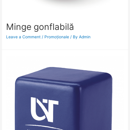
Minge gonflabilă
Leave a Comment
/
Promoționale
/ By
Admin