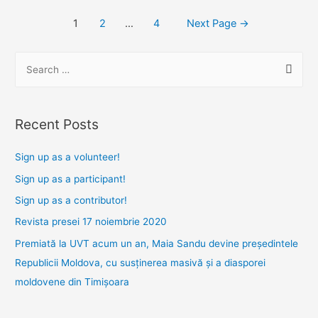
Posts
1
2
…
4
Next Page
→
navigation
S
e
a
r
Recent Posts
c
h
Sign up as a volunteer!
f
Sign up as a participant!
o
Sign up as a contributor!
r
Revista presei 17 noiembrie 2020
:
Premiată la UVT acum un an, Maia Sandu devine președintele
Republicii Moldova, cu susținerea masivă și a diasporei
moldovene din Timișoara