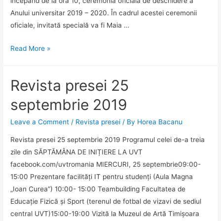
începând de la ora 10, ceremonia oficială de deschidere a
University
Anului universitar 2019 – 2020. În cadrul acestei ceremonii
Rankings
oficiale, invitată specială va fi Maia …
(CWUR)
Revista
Read More »
presei
26
Revista presei 25
septembrie
2019
septembrie 2019
Leave a Comment
/
Revista presei
/ By
Horea Bacanu
Revista presei 25 septembrie 2019 Programul celei de-a treia
zile din SĂPTĂMÂNA DE INIȚIERE LA UVT
facebook.com/uvtromania MIERCURI, 25 septembrie09:00-
15:00 Prezentare facilități IT pentru studenți (Aula Magna
„Ioan Curea”) 10:00- 15:00 Teambuilding Facultatea de
Educație Fizică și Sport (terenul de fotbal de vizavi de sediul
central UVT)15:00-19:00 Vizită la Muzeul de Artă Timișoara