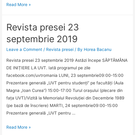
Revista
Read More »
presei
24
Revista presei 23
septembrie
2019
septembrie 2019
Leave a Comment
/
Revista presei
/ By
Horea Bacanu
Revista presei 23 septembrie 2019 Astăzi începe SĂPTĂMÂNA
DE INIȚIERE LA UVT. Iată programul pe zile
facebook.com/uvtromania LUNI, 23 septembrie09:00-15:00
Prezentare generală „UVT pentru studenți” pe facultăți (Aula
Magna „Ioan Curea”) 15:00-17:00 Turul orașului (plecare din
fața UVT)/Vizită la Memorialul Revoluției din Decembrie 1989
(pe bază de înscriere) MARTI, 24 septembrie09:00-15:00
Prezentare generală „UVT pentru …
Revista
Read More »
presei