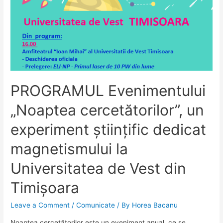
a
XVII-
a
a
Cursului
Naţional
de
PROGRAMUL Evenimentului
Perfecţionare
în
„Noaptea cercetătorilor”, un
Fizică
experiment științific dedicat
Medicală
magnetismului la
Universitatea de Vest din
Timișoara
Leave a Comment
/
Comunicate
/ By
Horea Bacanu
Noaptea cercetătorilor este un eveniment anual, ce se