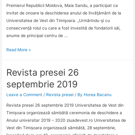
două
Premierul Republicii Moldova, Maia Sandu, a participat ca
rankinguri
invitat de onoare la deschiderea anului de învăţământ de la
universitare
Universitatea de Vest din Timişoara. „Urmărindu-şi cu
de
consecvenţă rolul cu care a fost investită de fondatorii săi,
top:
anume de principal centru de …
ShanghaiRanking’s
Global
Revista
Read More »
Ranking
presei
of
30
Revista presei 26
Academic
septembrie
Subjects,
2019
septembrie 2019
cu
subdomeniul
Leave a Comment
/
Revista presei
/ By
Horea Bacanu
fizică,
Revista presei 26 septembrie 2019 Universitatea de Vest din
și
Timișoara organizează sâmbătă ceremonia de deschidere a
Center
Anului universitar 2019 – 2020 ziuadevest.ro Universitatea de
for
Vest din Timișoara organizează sâmbătă, 28 septembrie,
World