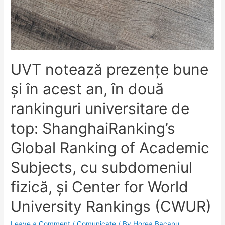
UVT notează prezențe bune
și în acest an, în două
rankinguri universitare de
top: ShanghaiRanking’s
Global Ranking of Academic
Subjects, cu subdomeniul
fizică, și Center for World
University Rankings (CWUR)
Leave a Comment
/
Comunicate
/ By
Horea Bacanu