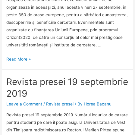
organizează în aceeași zi, anul acesta vineri 27 septembrie, în
peste 350 de orașe europene, pentru a sărbători cunoașterea,
descoperirile și beneficiile cercetării. Evenimentele sunt
organizate cu finanțarea Uniunii Europene, prin programul
Orizont2020, de către un consorțiu al celor mai prestigioase
universități românești și institute de cercetare, …
PROGRAMUL
Read More »
Evenimentului
„Noaptea
Revista presei 19 septembrie
cercetătorilor”,
un
2019
experiment
științific
Leave a Comment
/
Revista presei
/ By
Horea Bacanu
dedicat
Revista presei 19 septembrie 2019 Numărul locurilor de cazare
magnetismului
pentru studenți pe care îl poate asigura Universitatea de Vest
la
din Timișoara radiotimisoara.ro Rectorul Marilen Pirtea spune
Universitatea