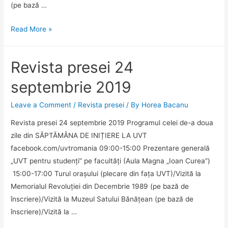
(pe bază …
Revista
Read More »
presei
25
Revista presei 24
septembrie
2019
septembrie 2019
Leave a Comment
/
Revista presei
/ By
Horea Bacanu
Revista presei 24 septembrie 2019 Programul celei de-a doua
zile din SĂPTĂMÂNA DE INIȚIERE LA UVT
facebook.com/uvtromania 09:00-15:00 Prezentare generală
„UVT pentru studenți” pe facultăți (Aula Magna „Ioan Curea”)
15:00-17:00 Turul orașului (plecare din fața UVT)/Vizită la
Memorialul Revoluției din Decembrie 1989 (pe bază de
înscriere)/Vizită la Muzeul Satului Bănățean (pe bază de
înscriere)/Vizită la …