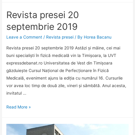
23
Revista presei 20
septembrie
2019
septembrie 2019
Leave a Comment
/
Revista presei
/ By
Horea Bacanu
Revista presei 20 septembrie 2019 Astăzi și mâine, cei mai
buni specialiști în fizică medicală vin la Timișoara, la UVT
expressdebanat.ro Universitatea de Vest din Timișoara
găzduiește Cursul Național de Perfecționare în Fizică
Medicală, eveniment ajuns la ediția cu numărul 16. Cursurile
vor avea loc timp de două zile, vineri și sâmbătă. Anul acesta,
invitatul …
Revista
Read More »
presei
20
septembrie