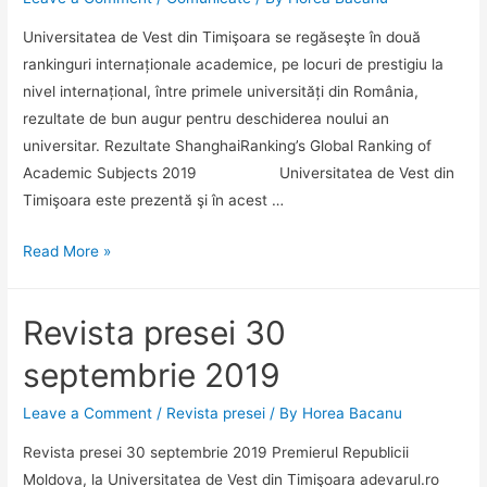
Universitatea de Vest din Timişoara se regăseşte în două
rankinguri internaționale academice, pe locuri de prestigiu la
nivel internațional, între primele universități din România,
rezultate de bun augur pentru deschiderea noului an
universitar. Rezultate ShanghaiRanking’s Global Ranking of
Academic Subjects 2019 Universitatea de Vest din
Timişoara este prezentă şi în acest …
UVT
Read More »
notează
prezențe
Revista presei 30
bune
și
septembrie 2019
în
acest
Leave a Comment
/
Revista presei
/ By
Horea Bacanu
an,
Revista presei 30 septembrie 2019 Premierul Republicii
în
Moldova, la Universitatea de Vest din Timişoara adevarul.ro