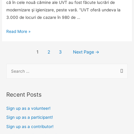
că în cele nouă cămine ale UVT au fost făcute lucrări de
de
modernizare şi igienizare, peste vară. “UVT oferă undeva la
Vest
3.000 de locuri de cazare în 980 de …
din
Timișoara
Revista
Read More »
presei
19
Posts
1
2
3
Next Page
→
septembrie
navigation
2019
S
e
a
r
Recent Posts
c
h
Sign up as a volunteer!
f
Sign up as a participant!
o
Sign up as a contributor!
r