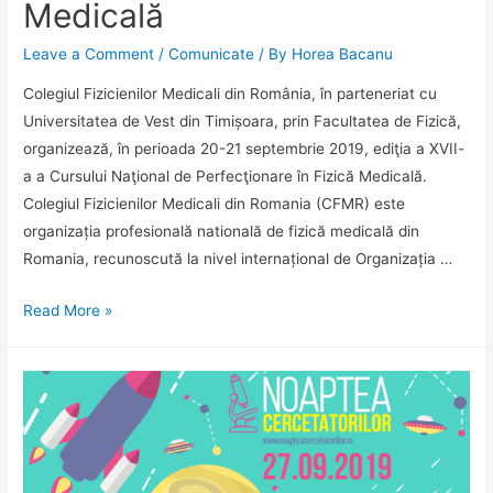
Medicală
Leave a Comment
/
Comunicate
/ By
Horea Bacanu
Colegiul Fizicienilor Medicali din România, în parteneriat cu
Universitatea de Vest din Timișoara, prin Facultatea de Fizică,
organizează, în perioada 20-21 septembrie 2019, ediţia a XVII-
a a Cursului Naţional de Perfecţionare în Fizică Medicală.
Colegiul Fizicienilor Medicali din Romania (CFMR) este
organizația profesională natională de fizică medicală din
Romania, recunoscută la nivel internațional de Organizația …
Universitatea
Read More »
de
Vest
din
Timișoara
organizează
ediţia