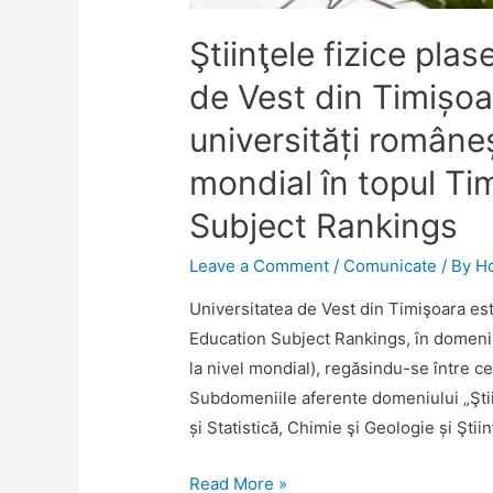
Ştiinţele fizice pla
de Vest din Timișoa
universități româneșt
mondial în topul T
Subject Rankings
Leave a Comment
/
Comunicate
/ By
H
Universitatea de Vest din Timişoara est
Education Subject Rankings, în domeniul
la nivel mondial), regăsindu-se între ce
Subdomeniile aferente domeniului „Ştii
și Statistică, Chimie şi Geologie și Ştii
Ştiinţele
Read More »