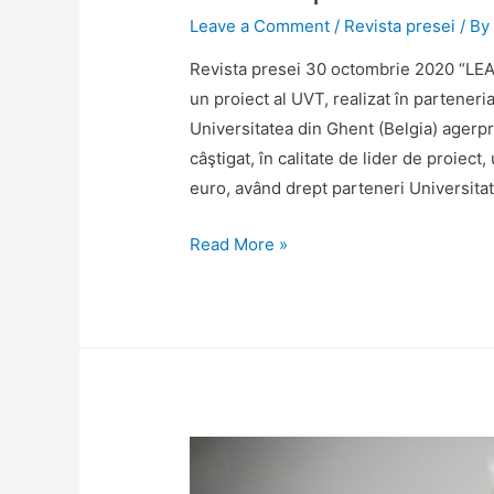
Leave a Comment
/
Revista presei
/ B
Revista presei 30 octombrie 2020 “
un proiect al UVT, realizat în parteneria
Universitatea din Ghent (Belgia) agerpr
câştigat, în calitate de lider de proiec
euro, având drept parteneri Universita
Revista
Read More »
presei
30
octombrie
2020