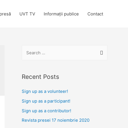
presă
UVT TV
Informații publice
Contact
S
e
a
r
Recent Posts
c
Sign up as a volunteer!
h
f
Sign up as a participant!
o
Sign up as a contributor!
r
Revista presei 17 noiembrie 2020
: