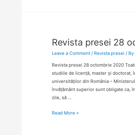
nivel
octombrie
mondial
2020
în
topul
Times
Revista presei 28 
Higher
Education
Leave a Comment
/
Revista presei
/ B
Subject
Revista presei 28 octombrie 2020 Toate
Rankings
studiile de licență, master și doctorat, î
universităților din România – Ministerul
învățământ superior sunt obligate ca, 
zile, să …
Revista
Read More »
presei
28