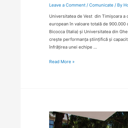
Leave a Comment
/
Comunicate
/ By
H
Universitatea de Vest din Timișoara a câ
european în valoare totală de 900.000 
Bicocca (Italia) și Universitatea din Gh
crește performanța științifică și capac
înfrățirea unei echipe …
“LEARNING
Read More »
IN
EMOTIONALLY
VULNERABLE
PEOPLE”
Twinning
Project
No.
952464/