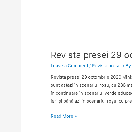
fizice
plasează
din
nou
Universitatea
de
Revista presei 29 
Vest
din
Leave a Comment
/
Revista presei
/ B
Timișoara
între
Revista presei 29 octombrie 2020 Minis
primele
sunt astăzi în scenariul roșu, cu 286 ma
6
în continuare în scenariul verde edupedu
universități
ieri și până azi în scenariul roșu, cu p
românești
Revista
Read More »
calificate
presei
la
29