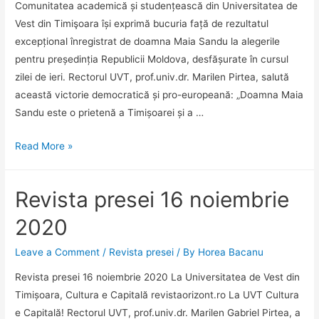
Comunitatea academică și studențească din Universitatea de
Vest din Timişoara își exprimă bucuria față de rezultatul
excepțional înregistrat de doamna Maia Sandu la alegerile
pentru președinția Republicii Moldova, desfășurate în cursul
zilei de ieri. Rectorul UVT, prof.univ.dr. Marilen Pirtea, salută
această victorie democratică și pro-europeană: „Doamna Maia
Sandu este o prietenă a Timișoarei și a …
Premiată
Read More »
la
UVT
Revista presei 16 noiembrie
acum
un
2020
an,
Maia
Leave a Comment
/
Revista presei
/ By
Horea Bacanu
Sandu
Revista presei 16 noiembrie 2020 La Universitatea de Vest din
devine
Timișoara, Cultura e Capitală revistaorizont.ro La UVT Cultura
președintele
e Capitală! Rectorul UVT, prof.univ.dr. Marilen Gabriel Pirtea, a