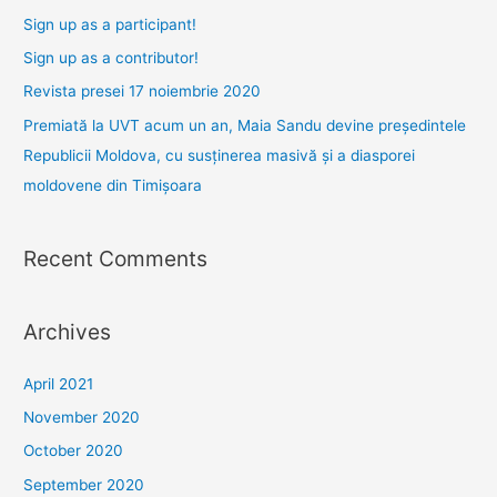
dezvoltare
f
Sign up as a participant!
–
o
Sign up as a contributor!
inovare
r
Revista presei 17 noiembrie 2020
(CDI)
:
românesc,
Premiată la UVT acum un an, Maia Sandu devine președintele
performant
Republicii Moldova, cu susținerea masivă și a diasporei
și
moldovene din Timișoara
sustenabil
Recent Comments
Archives
April 2021
November 2020
October 2020
September 2020