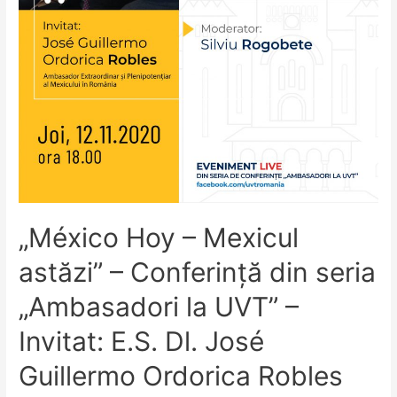
un
Pact
Național
pentru
Cercetare
„México Hoy – Mexicul
astăzi” – Conferință din seria
„Ambasadori la UVT” –
Invitat: E.S. Dl. José
Guillermo Ordorica Robles