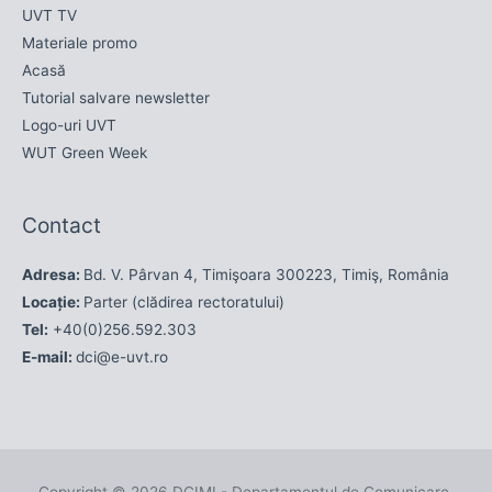
UVT TV
Materiale promo
Acasă
Tutorial salvare newsletter
Logo-uri UVT
WUT Green Week
Contact
Adresa:
Bd. V. Pârvan 4, Timişoara 300223, Timiş, România
Locație:
Parter (clădirea rectoratului)
Tel:
+40(0)256.592.303
E-mail:
dci@e-uvt.ro