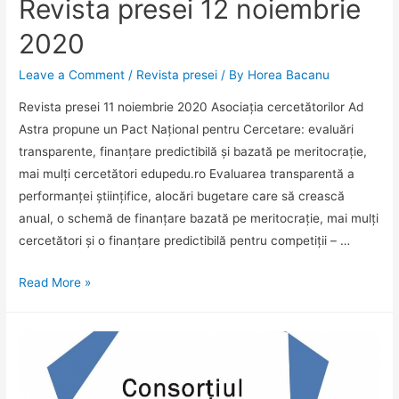
Revista presei 12 noiembrie
exemple
noiembrie
de
2020
2020
bune
practici
Leave a Comment
/
Revista presei
/ By
Horea Bacanu
la
Revista presei 11 noiembrie 2020 Asociația cercetătorilor Ad
clasă
Astra propune un Pact Național pentru Cercetare: evaluări
transparente, finanțare predictibilă și bazată pe meritocrație,
mai mulți cercetători edupedu.ro Evaluarea transparentă a
performanței științifice, alocări bugetare care să crească
anual, o schemă de finanțare bazată pe meritocrație, mai mulți
cercetători și o finanțare predictibilă pentru competiții – …
Revista
Read More »
presei
12
noiembrie
2020