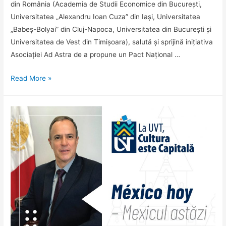
din România (Academia de Studii Economice din București,
Universitatea „Alexandru Ioan Cuza” din Iași, Universitatea
„Babeș-Bolyai” din Cluj-Napoca, Universitatea din București și
Universitatea de Vest din Timișoara), salută și sprijină inițiativa
Asociației Ad Astra de a propune un Pact Național …
Consorțiul
Read More »
Universitaria
salută
și
sprijină
inițiativa
Asociației
Ad
Astra
de
a
propune