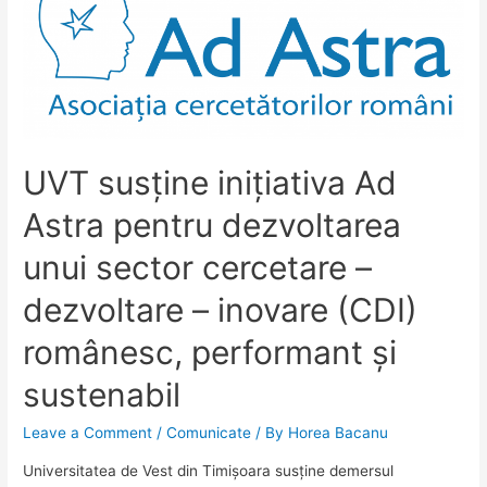
astăzi”
–
Conferință
din
seria
„Ambasadori
UVT susține inițiativa Ad
la
UVT”
Astra pentru dezvoltarea
–
unui sector cercetare –
Invitat:
E.S.
dezvoltare – inovare (CDI)
Dl.
José
românesc, performant și
Guillermo
sustenabil
Ordorica
Robles
Leave a Comment
/
Comunicate
/ By
Horea Bacanu
Ambasadorul
Universitatea de Vest din Timișoara susține demersul
Extraordinar