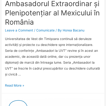
Ambasadorul Extraordinar și
Plenipotențiar al Mexicului în
România
Leave a Comment
/
Comunicate
/ By
Horea Bacanu
Universitatea de Vest din Timișoara continuă să deruleze
activități și proiecte cu deschidere spre internaționalizare.
Seria de conferințe „Ambasadori la UVT” revine și în acest an
academic, de această dată online, dar cu prezența unor
diplomați de marcă din întreaga lume. Seria „Ambasadori la
UVT” se înscrie în cadrul preocupărilor cu deschidere culturală
și civică …
„México
Read More »
Hoy
–
Mexicul