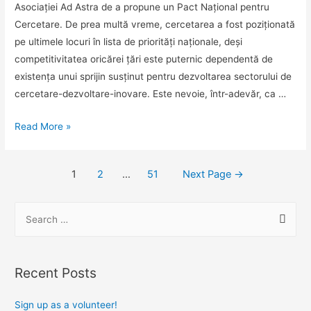
Asociației Ad Astra de a propune un Pact Național pentru
și
Cercetare. De prea multă vreme, cercetarea a fost poziționată
Plenipotențiar
pe ultimele locuri în lista de priorități naționale, deși
al
competitivitatea oricărei țări este puternic dependentă de
Mexicului
existența unui sprijin susținut pentru dezvoltarea sectorului de
în
cercetare-dezvoltare-inovare. Este nevoie, într-adevăr, ca …
România
UVT
Read More »
susține
inițiativa
Posts
1
2
…
51
Next Page
→
Ad
navigation
Astra
S
pentru
e
dezvoltarea
unui
a
sector
r
Recent Posts
cercetare
c
–
h
Sign up as a volunteer!