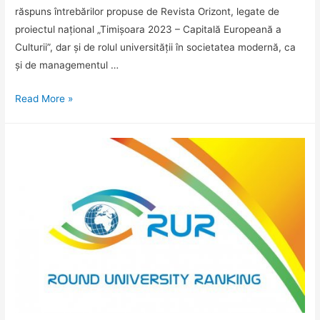
Republicii
răspuns întrebărilor propuse de Revista Orizont, legate de
Moldova,
proiectul național „Timișoara 2023 – Capitală Europeană a
cu
Culturii”, dar și de rolul universității în societatea modernă, ca
susținerea
și de managementul …
masivă
și
Revista
Read More »
a
presei
diasporei
16
moldovene
noiembrie
din
2020
Timișoara