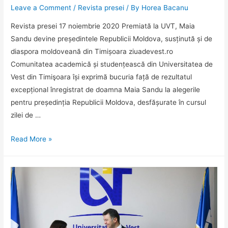
Leave a Comment
/
Revista presei
/ By
Horea Bacanu
Revista presei 17 noiembrie 2020 Premiată la UVT, Maia
Sandu devine președintele Republicii Moldova, susținută și de
diaspora moldoveană din Timișoara ziuadevest.ro
Comunitatea academică și studențească din Universitatea de
Vest din Timişoara își exprimă bucuria față de rezultatul
excepțional înregistrat de doamna Maia Sandu la alegerile
pentru președinția Republicii Moldova, desfășurate în cursul
zilei de …
Revista
Read More »
presei
17
noiembrie
2020