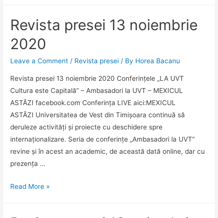
de
Vest
Revista presei 13 noiembrie
din
Timișoara
2020
a
organizat
Leave a Comment
/
Revista presei
/ By
Horea Bacanu
Conferința
Revista presei 13 noiembrie 2020 Conferințele „LA UVT
„Cultura
Cultura este Capitală” – Ambasadori la UVT – MEXICUL
și
ASTĂZI facebook.com Conferința LIVE aici:MEXICUL
educația
ASTĂZI Universitatea de Vest din Timișoara continuă să
azi”
deruleze activități și proiecte cu deschidere spre
și
internaționalizare. Seria de conferințe „Ambasadori la UVT”
a
revine și în acest an academic, de această dată online, dar cu
premiat
prezența …
cele
mai
Revista
Read More »
bune
presei
zece
13