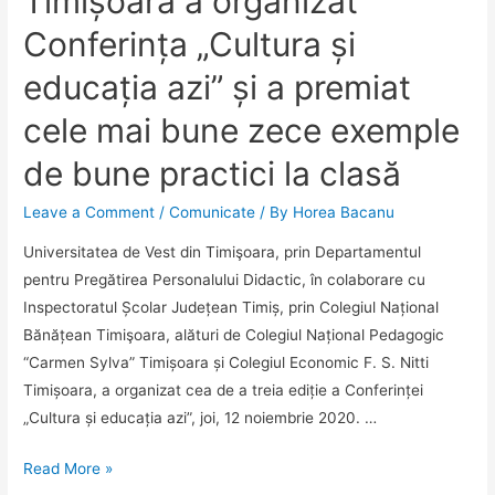
Timișoara a organizat
2020
Conferința „Cultura și
educația azi” și a premiat
cele mai bune zece exemple
de bune practici la clasă
Leave a Comment
/
Comunicate
/ By
Horea Bacanu
Universitatea de Vest din Timişoara, prin Departamentul
pentru Pregătirea Personalului Didactic, în colaborare cu
Inspectoratul Școlar Județean Timiș, prin Colegiul Național
Bănățean Timişoara, alături de Colegiul Național Pedagogic
“Carmen Sylva” Timișoara și Colegiul Economic F. S. Nitti
Timișoara, a organizat cea de a treia ediție a Conferinței
„Cultura și educația azi”, joi, 12 noiembrie 2020. …
Universitatea
Read More »